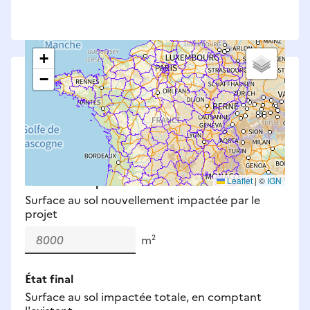
+
−
Saisissez les surfaces aménagées par le projet
Surfaces à prendre en compte : bâti, voirie,
espaces verts, remblais et bassins — impacts
définitifs et temporaires (travaux).
Nouveaux impacts
Leaflet
|
©
IGN
Surface au sol nouvellement impactée par le
projet
m²
État final
Surface au sol impactée totale, en comptant