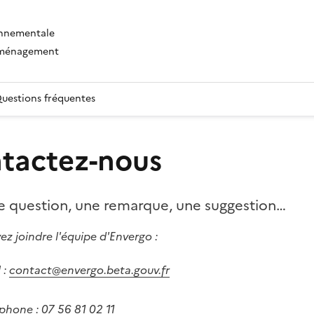
onnementale
'aménagement
uestions fréquentes
tactez-nous
e question, une remarque, une suggestion…
z joindre l'équipe d'Envergo :
 :
contact@envergo.beta.gouv.fr
éphone :
07 56 81 02 11