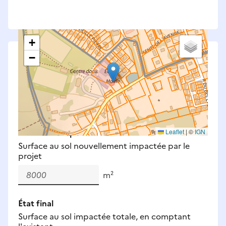
+
−
Saisissez les surfaces aménagées par le projet
Surfaces à prendre en compte : bâti, voirie,
espaces verts, remblais et bassins — impacts
définitifs et temporaires (travaux).
Nouveaux impacts
Leaflet
|
©
IGN
Surface au sol nouvellement impactée par le
projet
m²
État final
Surface au sol impactée totale, en comptant