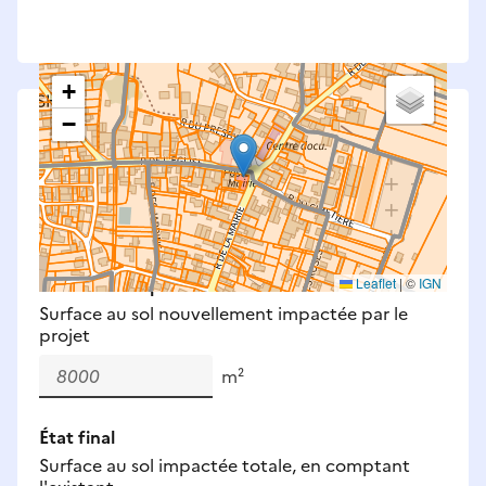
+
−
Saisissez les surfaces aménagées par le projet
Surfaces à prendre en compte : bâti, voirie,
espaces verts, remblais et bassins — impacts
définitifs et temporaires (travaux).
Nouveaux impacts
Leaflet
|
©
IGN
Surface au sol nouvellement impactée par le
projet
m²
État final
Surface au sol impactée totale, en comptant