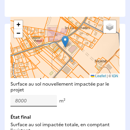
+
−
Saisissez les surfaces aménagées par le projet
Surfaces à prendre en compte : bâti, voirie,
espaces verts, remblais et bassins — impacts
définitifs et temporaires (travaux).
Nouveaux impacts
Leaflet
|
©
IGN
Surface au sol nouvellement impactée par le
projet
m²
État final
Surface au sol impactée totale, en comptant