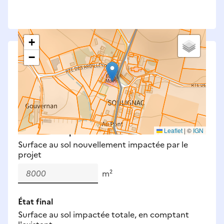
+
−
Saisissez les surfaces aménagées par le projet
Surfaces à prendre en compte : bâti, voirie,
espaces verts, remblais et bassins — impacts
définitifs et temporaires (travaux).
Nouveaux impacts
Leaflet
|
©
IGN
Surface au sol nouvellement impactée par le
projet
m²
État final
Surface au sol impactée totale, en comptant