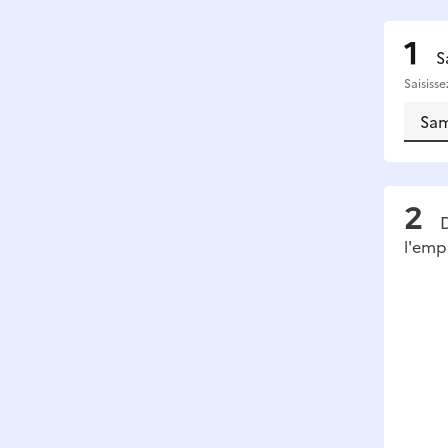
S
Saisiss
D
l'emp