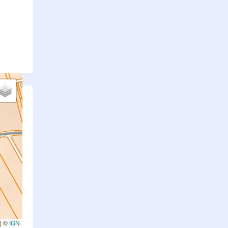
.
|
©
IGN