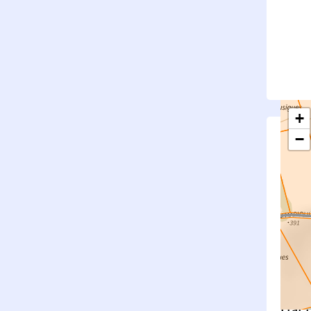
+
−
S
Su
rembl
Nouv
Surfa
État f