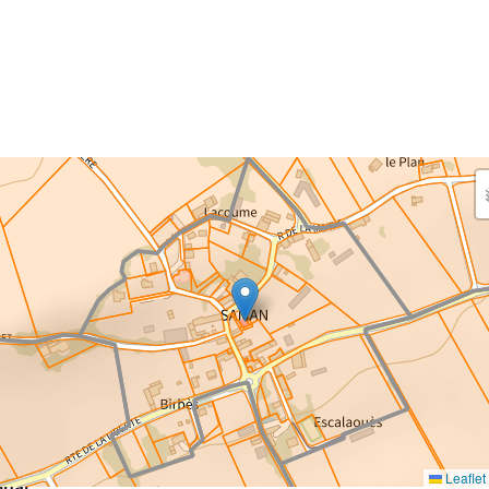
aisissez les surfaces aménagées par le projet
rfaces à prendre en compte : bâti, voirie, espaces verts,
ais et bassins — impacts définitifs et temporaires (travaux)
eaux impacts
ce au sol nouvellement impactée par le projet
m²
Leaflet
inal