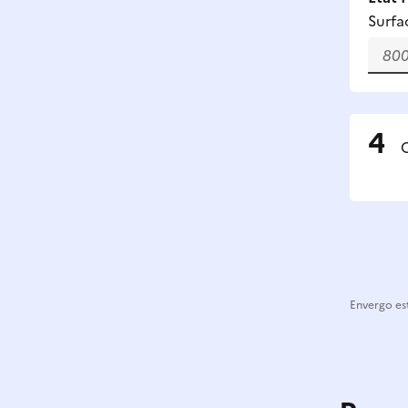
Surfa
C
Envergo est