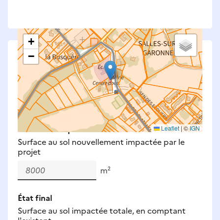
+
−
Saisissez les surfaces aménagées par le projet
Surfaces à prendre en compte : bâti, voirie,
espaces verts, remblais et bassins — impacts
définitifs et temporaires (travaux).
Nouveaux impacts
Leaflet
|
©
IGN
Surface au sol nouvellement impactée par le
projet
m²
État final
Surface au sol impactée totale, en comptant