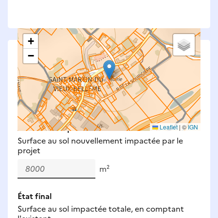
+
−
Saisissez les surfaces aménagées par le projet
Surfaces à prendre en compte : bâti, voirie,
espaces verts, remblais et bassins — impacts
définitifs et temporaires (travaux).
Nouveaux impacts
Leaflet
|
©
IGN
Surface au sol nouvellement impactée par le
projet
m²
État final
Surface au sol impactée totale, en comptant