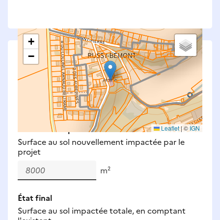
+
−
Saisissez les surfaces aménagées par le projet
Surfaces à prendre en compte : bâti, voirie,
espaces verts, remblais et bassins — impacts
définitifs et temporaires (travaux).
Nouveaux impacts
Leaflet
|
©
IGN
Surface au sol nouvellement impactée par le
projet
m²
État final
Surface au sol impactée totale, en comptant