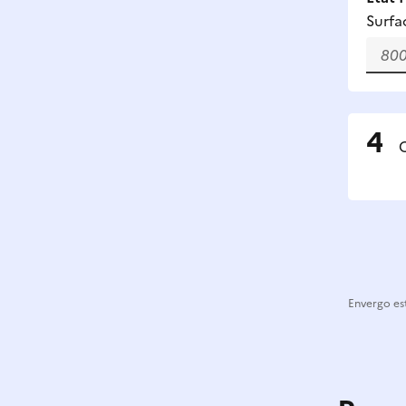
Surfa
C
Envergo est