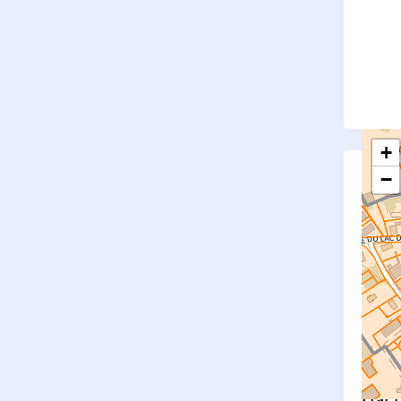
+
−
S
Su
rembl
Nouv
Surfa
État f