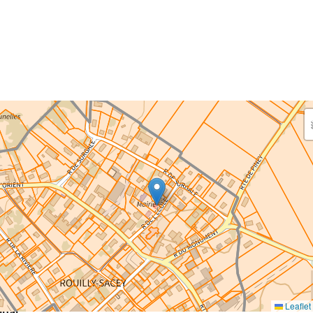
aisissez les surfaces aménagées par le projet
rfaces à prendre en compte : bâti, voirie, espaces verts,
ais et bassins — impacts définitifs et temporaires (travaux)
eaux impacts
ce au sol nouvellement impactée par le projet
m²
Leaflet
inal