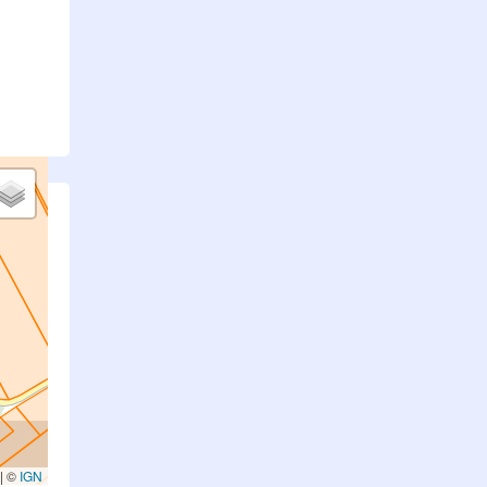
.
|
©
IGN