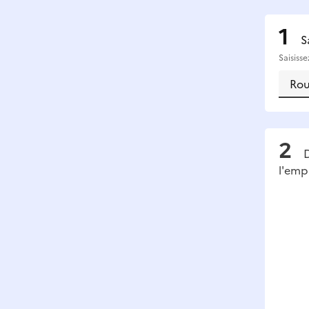
S
Saisiss
D
l'emp