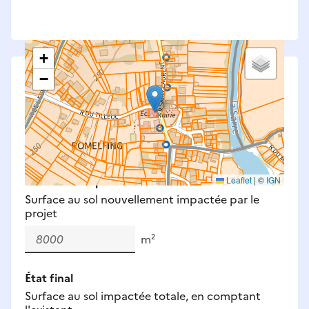
+
−
Saisissez les surfaces aménagées par le projet
Surfaces à prendre en compte : bâti, voirie,
espaces verts, remblais et bassins — impacts
définitifs et temporaires (travaux).
Nouveaux impacts
Leaflet
|
©
IGN
Surface au sol nouvellement impactée par le
projet
m²
État final
Surface au sol impactée totale, en comptant