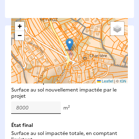
+
−
Saisissez les surfaces aménagées par le projet
Surfaces à prendre en compte : bâti, voirie,
espaces verts, remblais et bassins — impacts
définitifs et temporaires (travaux).
Nouveaux impacts
Leaflet
|
©
IGN
Surface au sol nouvellement impactée par le
projet
m²
État final
Surface au sol impactée totale, en comptant