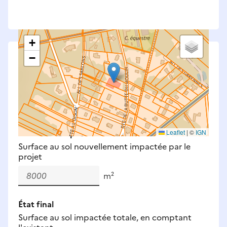
+
−
Saisissez les surfaces aménagées par le projet
Surfaces à prendre en compte : bâti, voirie,
espaces verts, remblais et bassins — impacts
définitifs et temporaires (travaux).
Nouveaux impacts
Leaflet
|
©
IGN
Surface au sol nouvellement impactée par le
projet
m²
État final
Surface au sol impactée totale, en comptant