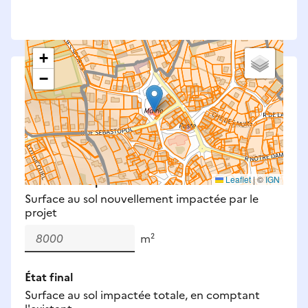
+
−
Saisissez les surfaces aménagées par le projet
Surfaces à prendre en compte : bâti, voirie,
espaces verts, remblais et bassins — impacts
définitifs et temporaires (travaux).
Nouveaux impacts
Leaflet
|
©
IGN
Surface au sol nouvellement impactée par le
projet
m²
État final
Surface au sol impactée totale, en comptant