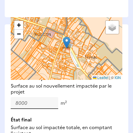
+
−
Saisissez les surfaces aménagées par le projet
Surfaces à prendre en compte : bâti, voirie,
espaces verts, remblais et bassins — impacts
définitifs et temporaires (travaux).
Nouveaux impacts
Leaflet
|
©
IGN
Surface au sol nouvellement impactée par le
projet
m²
État final
Surface au sol impactée totale, en comptant