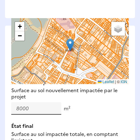
+
−
Saisissez les surfaces aménagées par le projet
Surfaces à prendre en compte : bâti, voirie,
espaces verts, remblais et bassins — impacts
définitifs et temporaires (travaux).
Nouveaux impacts
Leaflet
|
©
IGN
Surface au sol nouvellement impactée par le
projet
m²
État final
Surface au sol impactée totale, en comptant