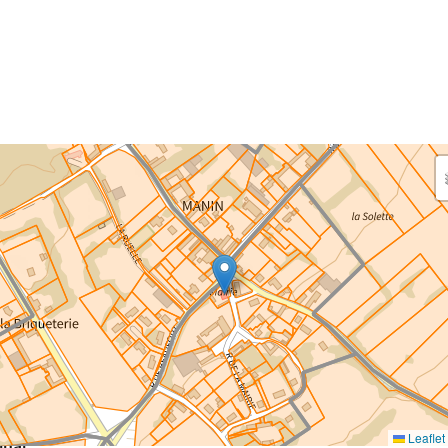
aisissez les surfaces aménagées par le projet
rfaces à prendre en compte : bâti, voirie, espaces verts,
ais et bassins — impacts définitifs et temporaires (travaux)
eaux impacts
ce au sol nouvellement impactée par le projet
m²
Leaflet
inal