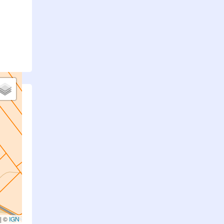
.
|
©
IGN