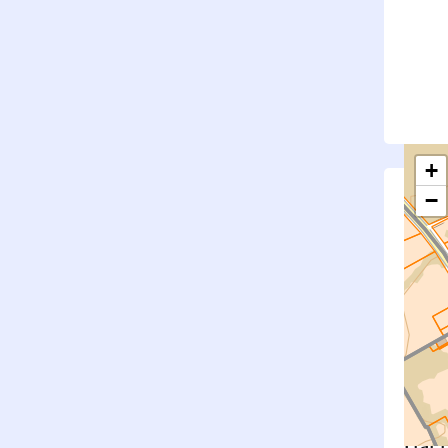
+
−
S
Su
rembl
Nouv
Surfa
État f