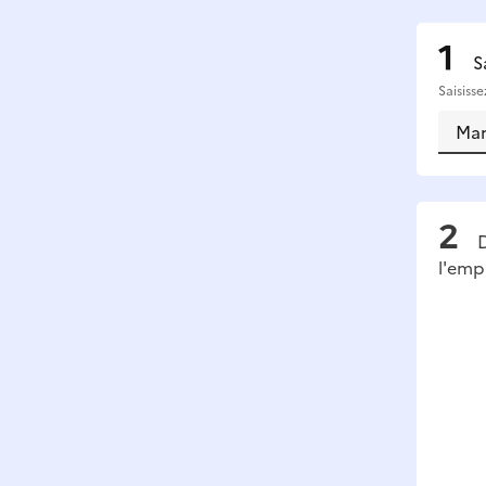
S
Saisiss
D
l'emp