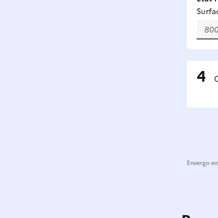
Surfa
C
Envergo est