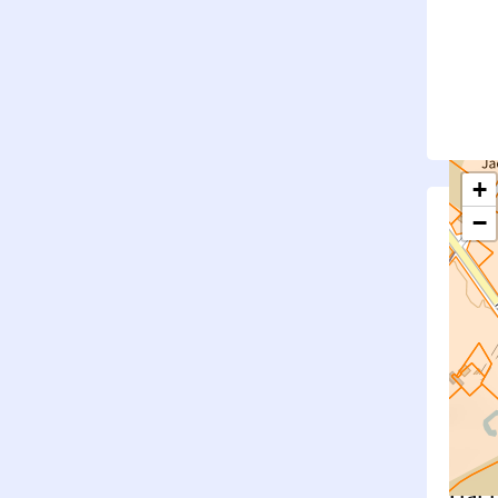
+
−
S
Su
rembl
Nouv
Surfa
État f