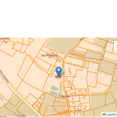
aisissez les surfaces aménagées par le projet
rfaces à prendre en compte : bâti, voirie, espaces verts,
ais et bassins — impacts définitifs et temporaires (travaux)
eaux impacts
ce au sol nouvellement impactée par le projet
m²
Leaflet
inal