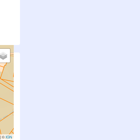
.
|
©
IGN