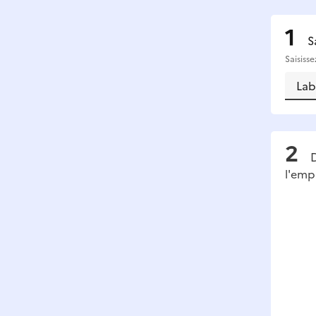
S
Saisiss
D
l'emp