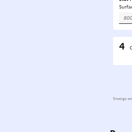
Surfa
C
Envergo est