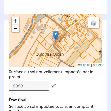
+
−
Saisissez les surfaces aménagées par le projet
Surfaces à prendre en compte : bâti, voirie,
espaces verts, remblais et bassins — impacts
définitifs et temporaires (travaux).
Nouveaux impacts
Leaflet
|
©
IGN
Surface au sol nouvellement impactée par le
projet
m²
État final
Surface au sol impactée totale, en comptant