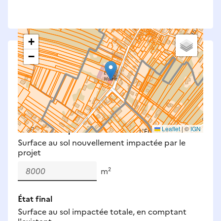
+
−
Saisissez les surfaces aménagées par le projet
Surfaces à prendre en compte : bâti, voirie,
espaces verts, remblais et bassins — impacts
définitifs et temporaires (travaux).
Nouveaux impacts
Leaflet
|
©
IGN
Surface au sol nouvellement impactée par le
projet
m²
État final
Surface au sol impactée totale, en comptant