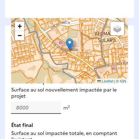
+
−
Saisissez les surfaces aménagées par le projet
Surfaces à prendre en compte : bâti, voirie,
espaces verts, remblais et bassins — impacts
définitifs et temporaires (travaux).
Nouveaux impacts
Leaflet
|
©
IGN
Surface au sol nouvellement impactée par le
projet
m²
État final
Surface au sol impactée totale, en comptant