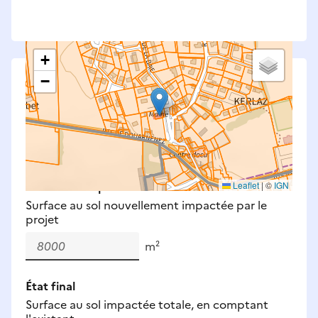
+
−
Saisissez les surfaces aménagées par le projet
Surfaces à prendre en compte : bâti, voirie,
espaces verts, remblais et bassins — impacts
définitifs et temporaires (travaux).
Nouveaux impacts
Leaflet
|
©
IGN
Surface au sol nouvellement impactée par le
projet
m²
État final
Surface au sol impactée totale, en comptant