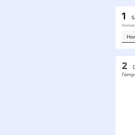
S
Saisiss
D
l'emp