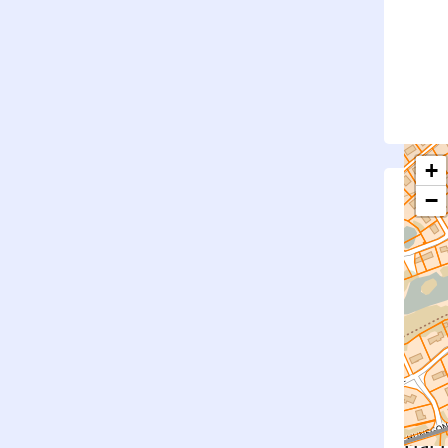
+
−
S
Su
rembl
Nouv
Surfa
État f