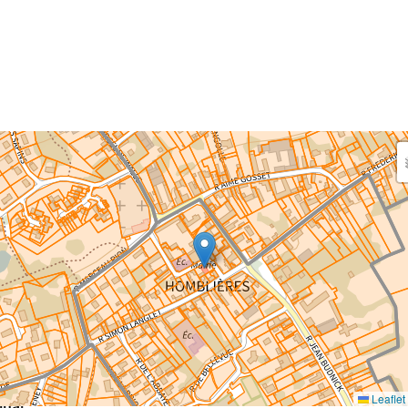
aisissez les surfaces aménagées par le projet
rfaces à prendre en compte : bâti, voirie, espaces verts,
ais et bassins — impacts définitifs et temporaires (travaux)
eaux impacts
ce au sol nouvellement impactée par le projet
m²
Leaflet
inal