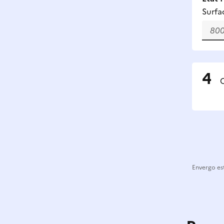
Surfa
C
Envergo est