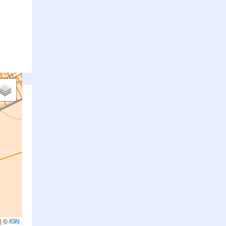
.
|
©
IGN