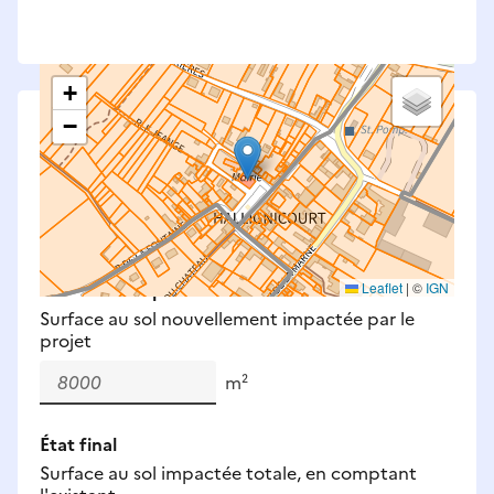
+
−
Saisissez les surfaces aménagées par le projet
Surfaces à prendre en compte : bâti, voirie,
espaces verts, remblais et bassins — impacts
définitifs et temporaires (travaux).
Nouveaux impacts
Leaflet
|
©
IGN
Surface au sol nouvellement impactée par le
projet
m²
État final
Surface au sol impactée totale, en comptant