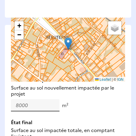
+
−
Saisissez les surfaces aménagées par le projet
Surfaces à prendre en compte : bâti, voirie,
espaces verts, remblais et bassins — impacts
définitifs et temporaires (travaux).
Nouveaux impacts
Leaflet
|
©
IGN
Surface au sol nouvellement impactée par le
projet
m²
État final
Surface au sol impactée totale, en comptant