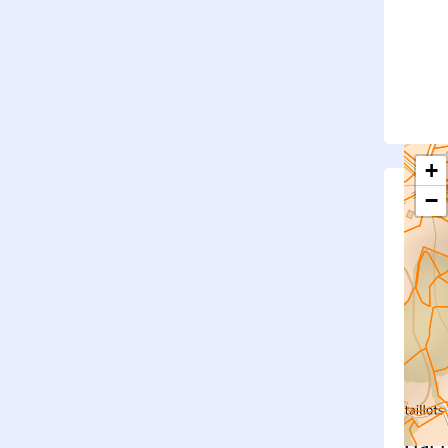
+
−
S
Su
rembl
Nouv
Surfa
État f