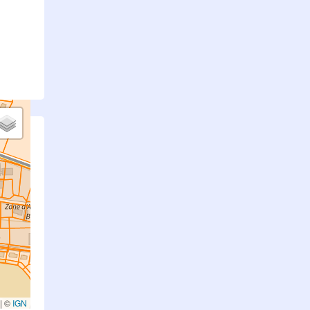
.
|
©
IGN