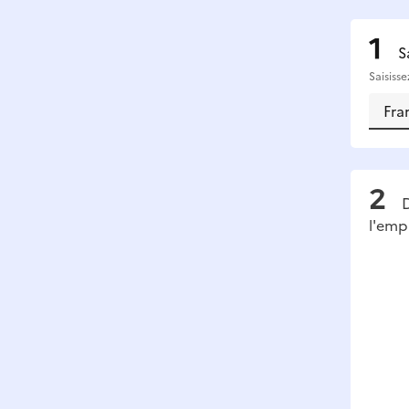
S
Saisiss
D
l'emp