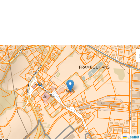
aisissez les surfaces aménagées par le projet
rfaces à prendre en compte : bâti, voirie, espaces verts,
ais et bassins — impacts définitifs et temporaires (travaux)
eaux impacts
ce au sol nouvellement impactée par le projet
m²
Leaflet
inal