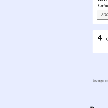
Surfa
C
Envergo est