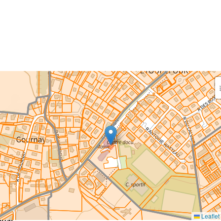
aisissez les surfaces aménagées par le projet
rfaces à prendre en compte : bâti, voirie, espaces verts,
ais et bassins — impacts définitifs et temporaires (travaux)
eaux impacts
ce au sol nouvellement impactée par le projet
m²
Leaflet
inal