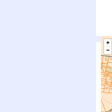
+
−
S
Su
rembl
Nouv
Surfa
État f