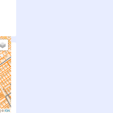
.
|
©
IGN