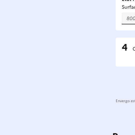
Surfa
C
Envergo est