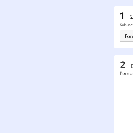
S
Saisiss
D
l'emp