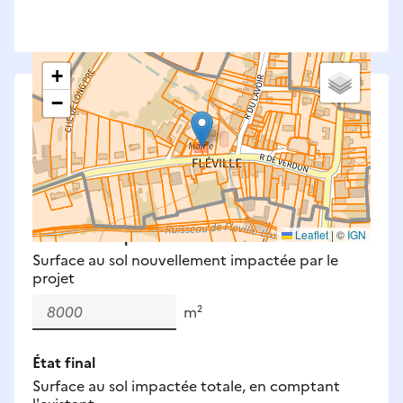
+
−
Saisissez les surfaces aménagées par le projet
Surfaces à prendre en compte : bâti, voirie,
espaces verts, remblais et bassins — impacts
définitifs et temporaires (travaux).
Nouveaux impacts
Leaflet
|
©
IGN
Surface au sol nouvellement impactée par le
projet
m²
État final
Surface au sol impactée totale, en comptant