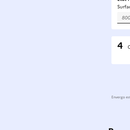
Surfa
C
Envergo est