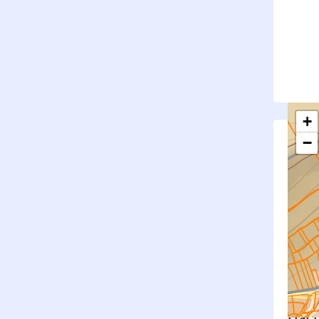
+
−
S
Su
rembl
Nouv
Surfa
État f