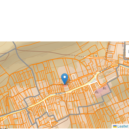
aisissez les surfaces aménagées par le projet
rfaces à prendre en compte : bâti, voirie, espaces verts,
ais et bassins — impacts définitifs et temporaires (travaux)
eaux impacts
ce au sol nouvellement impactée par le projet
m²
Leaflet
inal