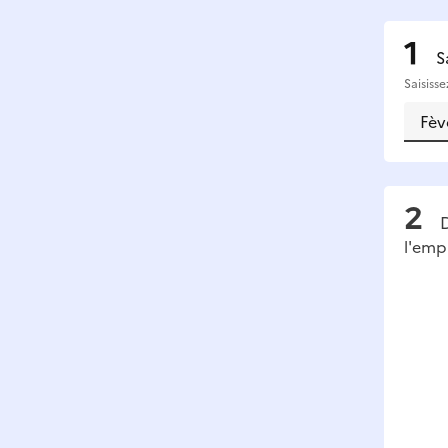
S
Saisiss
D
l'emp