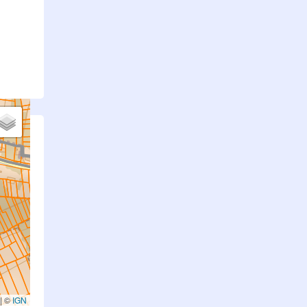
.
|
©
IGN