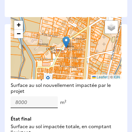
+
−
Saisissez les surfaces aménagées par le projet
Surfaces à prendre en compte : bâti, voirie,
espaces verts, remblais et bassins — impacts
définitifs et temporaires (travaux).
Nouveaux impacts
Leaflet
|
©
IGN
Surface au sol nouvellement impactée par le
projet
m²
État final
Surface au sol impactée totale, en comptant