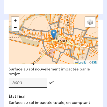
+
−
Saisissez les surfaces aménagées par le projet
Surfaces à prendre en compte : bâti, voirie,
espaces verts, remblais et bassins — impacts
définitifs et temporaires (travaux).
Nouveaux impacts
Leaflet
|
©
IGN
Surface au sol nouvellement impactée par le
projet
m²
État final
Surface au sol impactée totale, en comptant