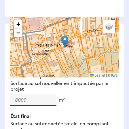
+
−
Saisissez les surfaces aménagées par le projet
Surfaces à prendre en compte : bâti, voirie,
espaces verts, remblais et bassins — impacts
définitifs et temporaires (travaux).
Nouveaux impacts
Leaflet
|
©
IGN
Surface au sol nouvellement impactée par le
projet
m²
État final
Surface au sol impactée totale, en comptant