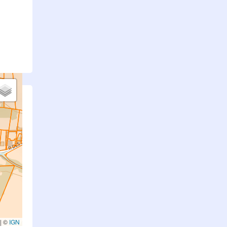
.
|
©
IGN