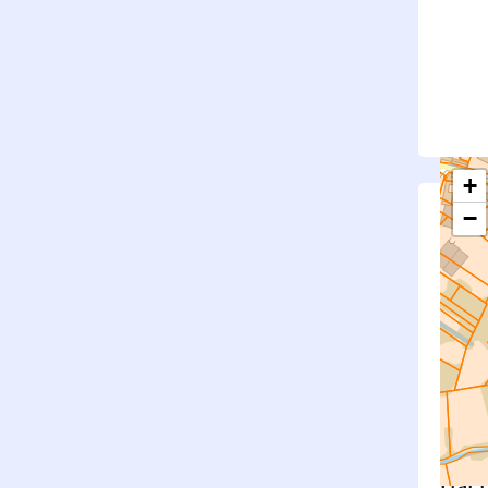
+
−
S
Su
rembl
Nouv
Surfa
État f