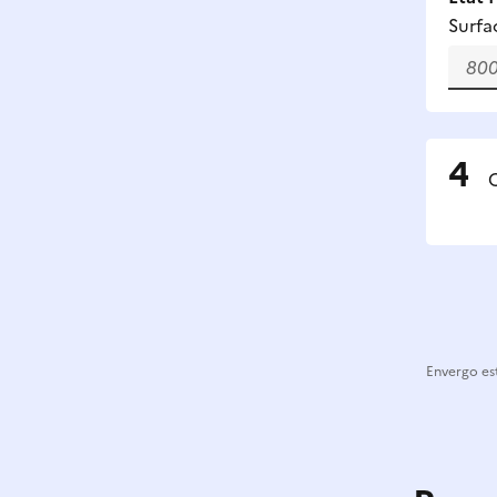
Surfa
C
Envergo est