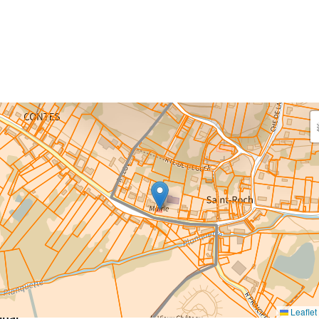
aisissez les surfaces aménagées par le projet
rfaces à prendre en compte : bâti, voirie, espaces verts,
ais et bassins — impacts définitifs et temporaires (travaux)
eaux impacts
ce au sol nouvellement impactée par le projet
m²
Leaflet
inal