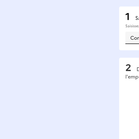
S
Saisiss
D
l'emp