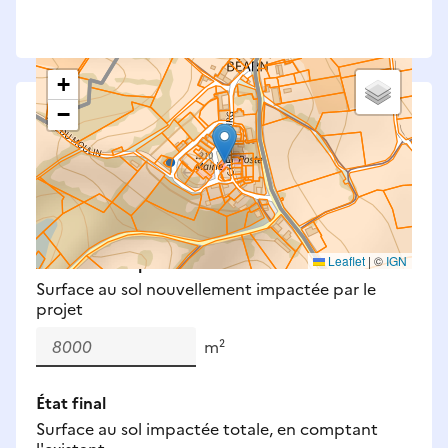
+
−
Saisissez les surfaces aménagées par le projet
Surfaces à prendre en compte : bâti, voirie,
espaces verts, remblais et bassins — impacts
définitifs et temporaires (travaux).
Nouveaux impacts
Leaflet
|
©
IGN
Surface au sol nouvellement impactée par le
projet
m²
État final
Surface au sol impactée totale, en comptant