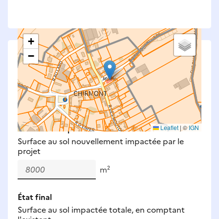
+
−
Saisissez les surfaces aménagées par le projet
Surfaces à prendre en compte : bâti, voirie,
espaces verts, remblais et bassins — impacts
définitifs et temporaires (travaux).
Nouveaux impacts
Leaflet
|
©
IGN
Surface au sol nouvellement impactée par le
projet
m²
État final
Surface au sol impactée totale, en comptant