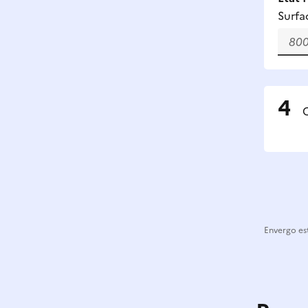
Surfa
C
Envergo est