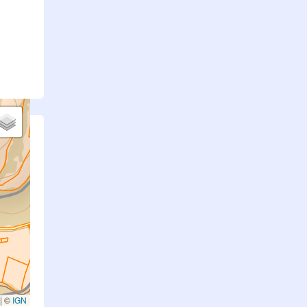
.
|
©
IGN