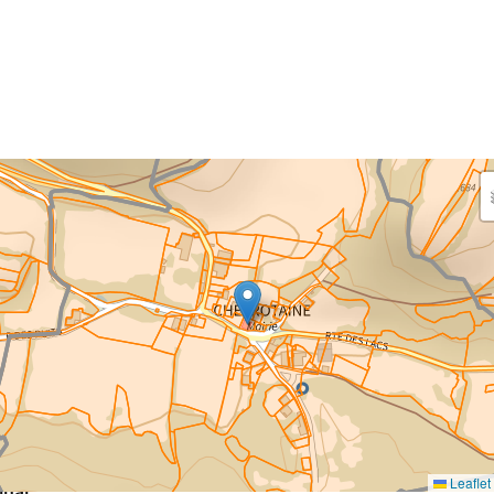
aisissez les surfaces aménagées par le projet
rfaces à prendre en compte : bâti, voirie, espaces verts,
ais et bassins — impacts définitifs et temporaires (travaux)
eaux impacts
ce au sol nouvellement impactée par le projet
m²
Leaflet
inal