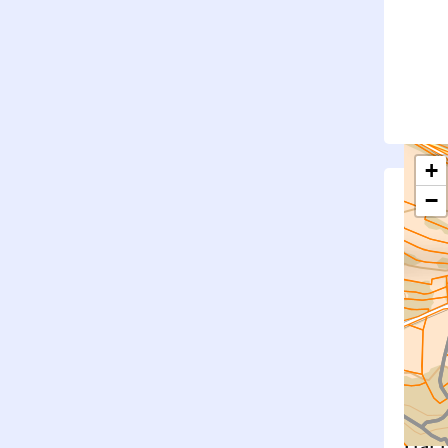
+
−
S
Su
rembl
Nouv
Surfa
État f