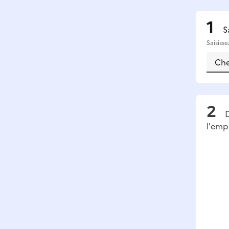
S
Saisiss
D
l'emp