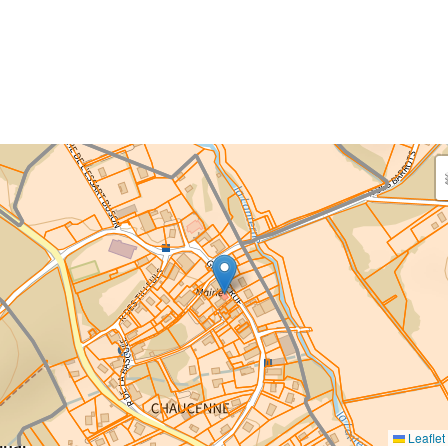
aisissez les surfaces aménagées par le projet
rfaces à prendre en compte : bâti, voirie, espaces verts,
ais et bassins — impacts définitifs et temporaires (travaux)
eaux impacts
ce au sol nouvellement impactée par le projet
m²
Leaflet
inal