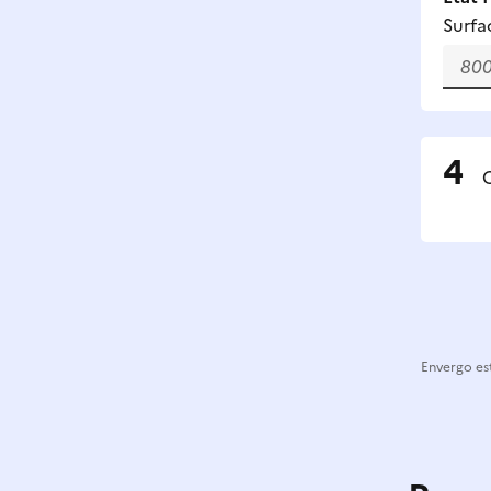
Surfa
C
Envergo est