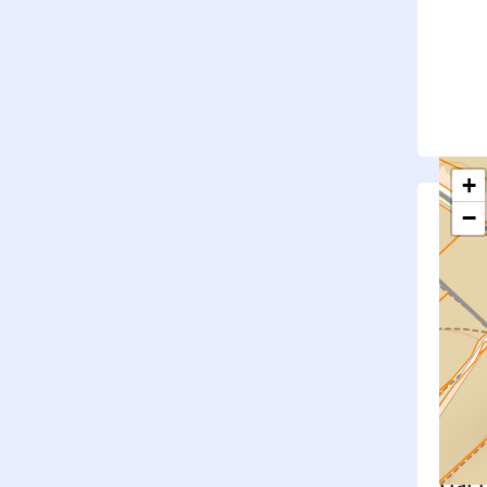
+
−
S
Su
rembl
Nouv
Surfa
État f