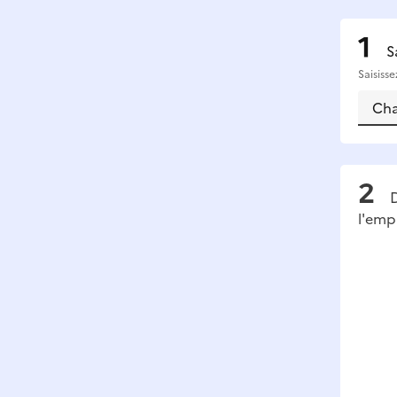
S
Saisiss
D
l'emp