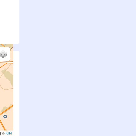
.
|
©
IGN