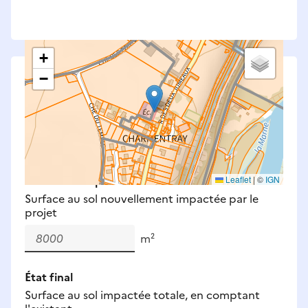
+
−
Saisissez les surfaces aménagées par le projet
Surfaces à prendre en compte : bâti, voirie,
espaces verts, remblais et bassins — impacts
définitifs et temporaires (travaux).
Nouveaux impacts
Leaflet
|
©
IGN
Surface au sol nouvellement impactée par le
projet
m²
État final
Surface au sol impactée totale, en comptant