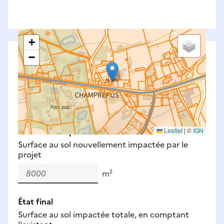
+
−
Saisissez les surfaces aménagées par le projet
Surfaces à prendre en compte : bâti, voirie,
espaces verts, remblais et bassins — impacts
définitifs et temporaires (travaux).
Nouveaux impacts
Leaflet
|
©
IGN
Surface au sol nouvellement impactée par le
projet
m²
État final
Surface au sol impactée totale, en comptant