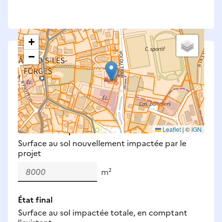
+
−
Saisissez les surfaces aménagées par le projet
Surfaces à prendre en compte : bâti, voirie,
espaces verts, remblais et bassins — impacts
définitifs et temporaires (travaux).
Nouveaux impacts
Leaflet
|
©
IGN
Surface au sol nouvellement impactée par le
projet
m²
État final
Surface au sol impactée totale, en comptant