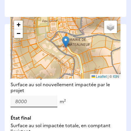
+
−
Saisissez les surfaces aménagées par le projet
Surfaces à prendre en compte : bâti, voirie,
espaces verts, remblais et bassins — impacts
définitifs et temporaires (travaux).
Nouveaux impacts
Leaflet
|
©
IGN
Surface au sol nouvellement impactée par le
projet
m²
État final
Surface au sol impactée totale, en comptant