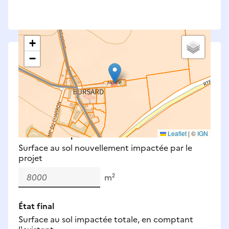
+
−
Saisissez les surfaces aménagées par le projet
Surfaces à prendre en compte : bâti, voirie,
espaces verts, remblais et bassins — impacts
définitifs et temporaires (travaux).
Nouveaux impacts
Leaflet
|
©
IGN
Surface au sol nouvellement impactée par le
projet
m²
État final
Surface au sol impactée totale, en comptant