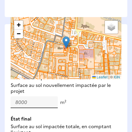
+
−
Saisissez les surfaces aménagées par le projet
Surfaces à prendre en compte : bâti, voirie,
espaces verts, remblais et bassins — impacts
définitifs et temporaires (travaux).
Nouveaux impacts
Leaflet
|
©
IGN
Surface au sol nouvellement impactée par le
projet
m²
État final
Surface au sol impactée totale, en comptant