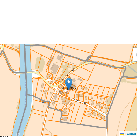
aisissez les surfaces aménagées par le projet
rfaces à prendre en compte : bâti, voirie, espaces verts,
ais et bassins — impacts définitifs et temporaires (travaux)
eaux impacts
ce au sol nouvellement impactée par le projet
m²
Leaflet
inal