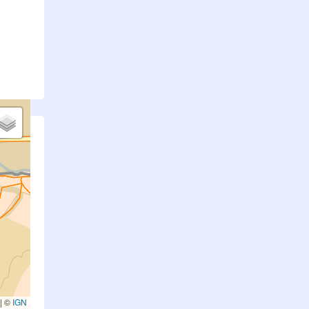
.
|
©
IGN