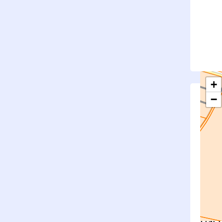
+
−
S
Su
rembl
Nouv
Surfa
État f