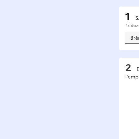
S
Saisiss
D
l'emp