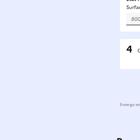
Surfa
C
Envergo est