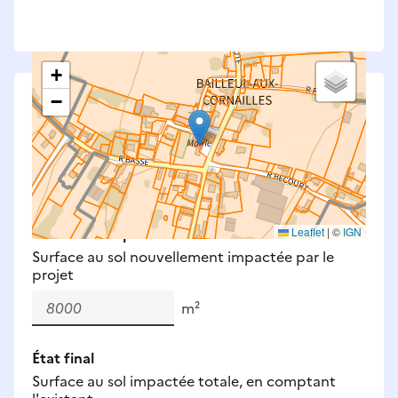
+
−
Saisissez les surfaces aménagées par le projet
Surfaces à prendre en compte : bâti, voirie,
espaces verts, remblais et bassins — impacts
définitifs et temporaires (travaux).
Nouveaux impacts
Leaflet
|
©
IGN
Surface au sol nouvellement impactée par le
projet
m²
État final
Surface au sol impactée totale, en comptant