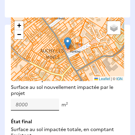
+
−
Saisissez les surfaces aménagées par le projet
Surfaces à prendre en compte : bâti, voirie,
espaces verts, remblais et bassins — impacts
définitifs et temporaires (travaux).
Nouveaux impacts
Leaflet
|
©
IGN
Surface au sol nouvellement impactée par le
projet
m²
État final
Surface au sol impactée totale, en comptant