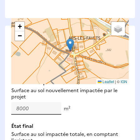
+
−
Saisissez les surfaces aménagées par le projet
Surfaces à prendre en compte : bâti, voirie,
espaces verts, remblais et bassins — impacts
définitifs et temporaires (travaux).
Nouveaux impacts
Leaflet
|
©
IGN
Surface au sol nouvellement impactée par le
projet
m²
État final
Surface au sol impactée totale, en comptant