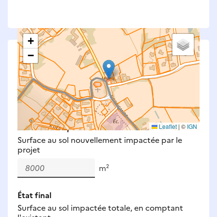
+
−
Saisissez les surfaces aménagées par le projet
Surfaces à prendre en compte : bâti, voirie,
espaces verts, remblais et bassins — impacts
définitifs et temporaires (travaux).
Nouveaux impacts
Leaflet
|
©
IGN
Surface au sol nouvellement impactée par le
projet
m²
État final
Surface au sol impactée totale, en comptant