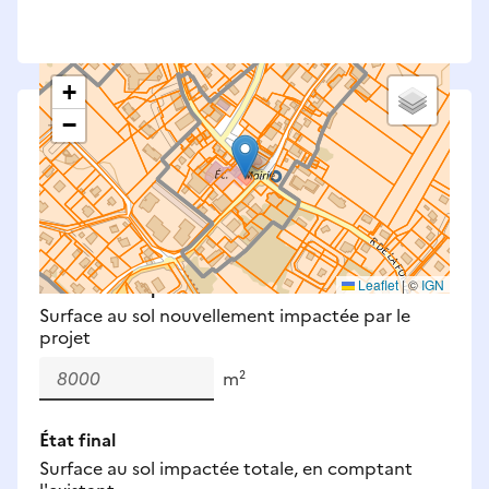
+
−
Saisissez les surfaces aménagées par le projet
Surfaces à prendre en compte : bâti, voirie,
espaces verts, remblais et bassins — impacts
définitifs et temporaires (travaux).
Nouveaux impacts
Leaflet
|
©
IGN
Surface au sol nouvellement impactée par le
projet
m²
État final
Surface au sol impactée totale, en comptant